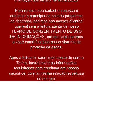
orientação dos órgãos de fiscalização.
Para renovar seu cadastro conosco e
continuar a participar de nossos programas
de desconto, pedimos aos nossos clientes
que realizem a leitura atenta de nosso
TERMO DE CONSENTIMENTO DE USO
DE INFORMAÇÕES, em que explicaremos
a você como funciona nosso sistema de
proteção de dados.
Após a leitura e, caso você concorde com o
Termo, basta inserir as informações
requisitadas para continuar em nossos
cadastros, com a mesma relação respeitosa
de sempre.
Somos muito sérios com o cumprimento das
leis que protegem a sua privacidade e esta
Política descreve como as suas
informações e Dados Pessoais são
coletados, usados, compartilhados e
armazenados. Se, após a leitura desta
Política, você ainda tiver dúvidas, fique à
vontade para entrar em contato conosco