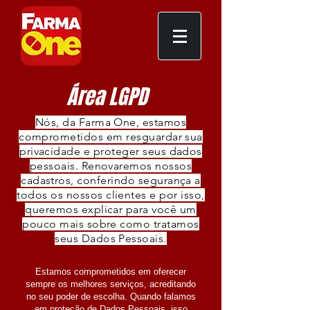
Área LGPD
Nós, da Farma One, estamos
comprometidos em resguardar sua
privacidade e proteger seus dados
pessoais. Renovaremos nossos
cadastros, conferindo segurança a
todos os nossos clientes e por isso,
queremos explicar para você um
pouco mais sobre como tratamos
seus Dados Pessoais.
Estamos comprometidos em oferecer
sempre os melhores serviços, acreditando
no seu poder de escolha. Quando falamos
em proteção de Dados Pessoais, isso