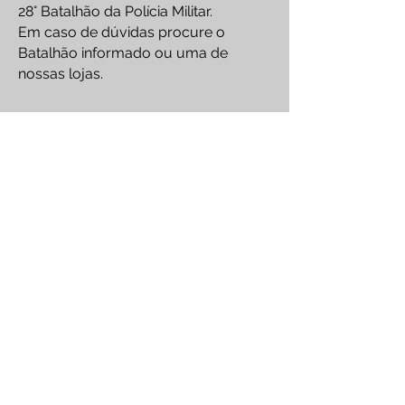
28° Batalhão da Polícia Militar.
Em caso de dúvidas procure o
Batalhão informado ou uma de
nossas lojas.
Envie seus dados 
para cadastro
Nome Completo
*
CPF
*
Confirmo ser maior de 18 
anos no momento deste 
cadastro
*